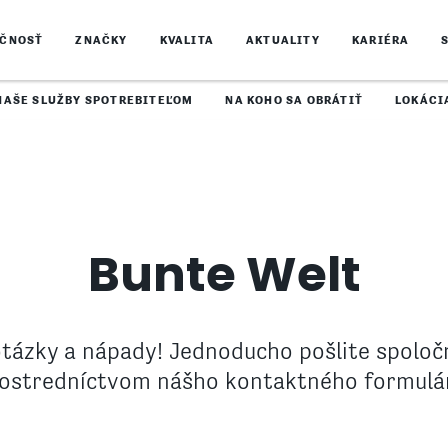
OČNOSŤ
ZNAČKY
KVALITA
AKTUALITY
KARIÉRA
NAŠE SLUŽBY SPOTREBITEĽOM
NA KOHO SA OBRÁTIŤ
LOKÁCI
Bunte Welt
otázky a nápady! Jednoducho pošlite spoloč
ostredníctvom nášho kontaktného formulá