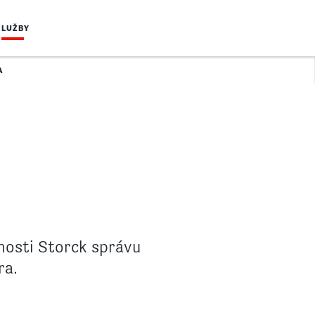
SLUŽBY
A
nosti Storck správu
ra.