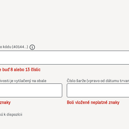
o kódu (40144...)
 buď 8 alebo 13 číslic
vosti je vytlačený na obale
Číslo šarže (vpravo od dátumu trvanl
 znaky
Boli vložené neplatné znaky
ú k dispozícii