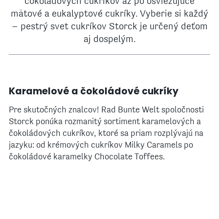
čokoládových cukríkov až po osviežujúce
mätové a eukalyptové cukríky. Vyberie si každý
– pestrý svet cukríkov Storck je určený deťom
aj dospelým.
Karamelové a čokoládové cukríky
Pre skutočných znalcov! Rad Bunte Welt spoločnosti
Storck ponúka rozmanitý sortiment karamelových a
čokoládových cukríkov, ktoré sa priam rozplývajú na
jazyku: od krémových cukríkov Milky Caramels po
čokoládové karamelky Chocolate Toffees.