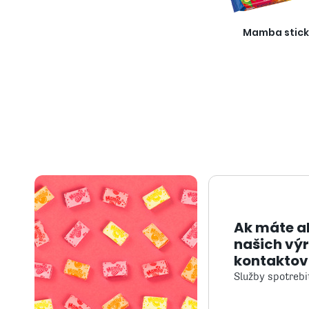
Mamba stick
Ak máte a
našich vý
kontaktov
Služby spotreb