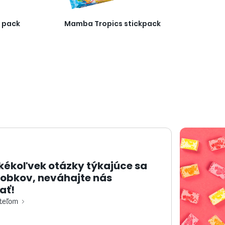
 pack
Mamba Tropics stickpack
kékoľvek otázky týkajúce sa
robkov, neváhajte nás
ať!
iteľom