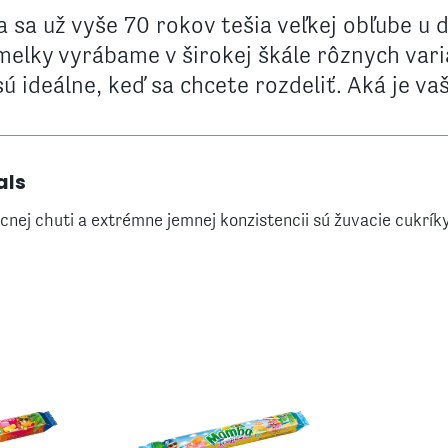
sa už vyše 70 rokov tešia veľkej obľube u d
elky vyrábame v širokej škále rôznych vari
sú ideálne, keď sa chcete rozdeliť. Aká je va
als
cnej chuti a extrémne jemnej konzistencii sú žuvacie cukrí