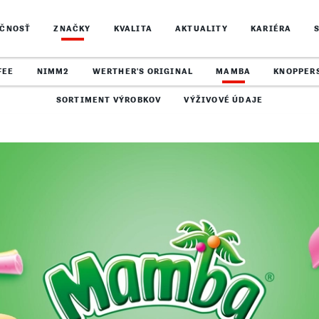
OČNOSŤ
ZNAČKY
KVALITA
AKTUALITY
KARIÉRA
FEE
NIMM2
WERTHER'S ORIGINAL
MAMBA
KNOPPER
SORTIMENT VÝROBKOV
VÝŽIVOVÉ ÚDAJE