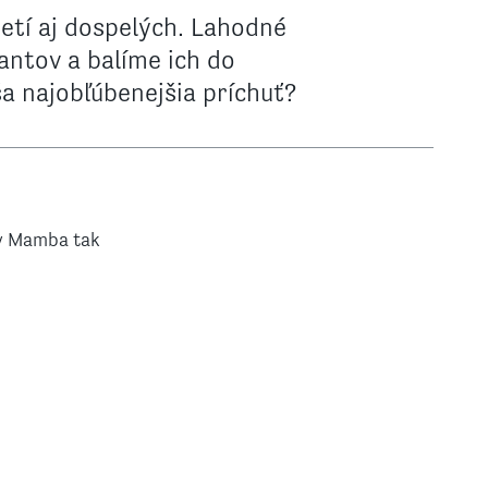
etí aj dospelých. Lahodné
antov a balíme ich do
ša najobľúbenejšia príchuť?
ky Mamba tak