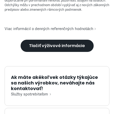
odporúčame pri porovnávaní venovať pozornosť údajom na obaloch.
Odchýlky môžu v prechodnom období vyplývať aj z nových zákonných
predpisov alebo zmenených rámcových podmienok.
Viac informácií o denných referenčných hodnotách
Tlačiť výživové informácie
Ak máte akékoľvek otázky týkajúce
sa našich výrobkov, neváhajte nás
kontaktovať!
Služby spotrebiteľom