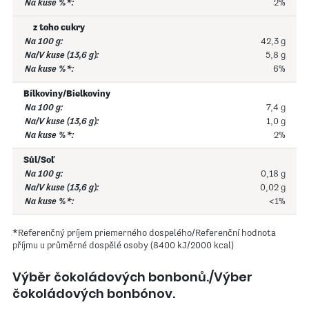
2%
z toho cukry
42,3 g
5,8 g
6%
Bílkoviny/Bielkoviny
7,4 g
1,0 g
2%
Sůl/Soľ
0,18 g
0,02 g
<1%
*Referenčný príjem priemerného dospelého/Referenční hodnota
příjmu u průměrné dospělé osoby (8400 kJ/2000 kcal)
Výběr čokoládových bonbonů./Výber
čokoládových bonbónov.