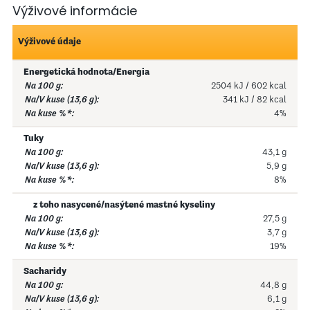
Výživové informácie
Výživové údaje
Energetická hodnota/Energia
2504 kJ / 602 kcal
341 kJ / 82 kcal
4%
Tuky
43,1 g
5,9 g
8%
z toho nasycené/nasýtené mastné kyseliny
27,5 g
3,7 g
19%
Sacharidy
44,8 g
6,1 g