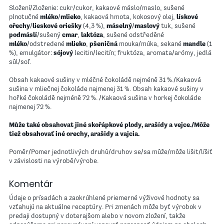
Složení/Zloženie: cukr/cukor, kakaové máslo/maslo, sušené
plnotučné
mléko
/
mlieko
, kakaová hmota, kokosový olej,
lískové
ořechy
/
lieskové oriešky
(4,3 %),
máselný
/
maslový
tuk, sušené
podmáslí
/sušený
cmar
,
laktóza
, sušené odstředěné
mléko
/odstredené
mlieko
,
pšeničná
mouka/múka, sekané
mandle
(1
%), emulgátor:
sójový
lecitin/lecitín; fruktóza, aromata/arómy, jedlá
sůl/soľ.
Obsah kakaové sušiny v mléčné čokoládě nejméně 31 %./Kakaová
sušina v mliečnej čokoláde najmenej 31 %. Obsah kakaové sušiny v
hořké čokoládě nejméně 72 %. /Kakaová sušina v horkej čokoláde
najmenej 72 %.
Může také obsahovat jiné skořápkové plody, arašídy a vejce./Môže
tiež obsahovať iné orechy, arašidy a vajcia.
Poměr/Pomer jednotlivých druhů/druhov se/sa může/môže lišit/líšiť
v závislosti na výrobě/výrobe.
Komentár
Údaje o prísadách a zaokrúhlené priemerné výživové hodnoty sa
vzťahujú na aktuálne receptúry. Pri zmenách môže byť výrobok v
predaji dostupný v doterajšom alebo v novom zložení, takže