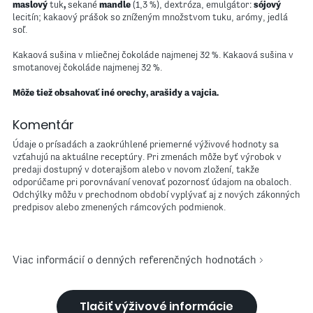
maslový
tuk
,
sekané
mandle
(1,3 %), dextróza, emulgátor:
sójový
lecitín; kakaový prášok so zníženým množstvom tuku, arómy, jedlá
soľ.
Kakaová sušina v mliečnej čokoláde najmenej 32 %. Kakaová sušina v
smotanovej čokoláde najmenej 32 %.
Môže tiež obsahovať iné orechy, arašidy a vajcia.
Komentár
Údaje o prísadách a zaokrúhlené priemerné výživové hodnoty sa
vzťahujú na aktuálne receptúry. Pri zmenách môže byť výrobok v
predaji dostupný v doterajšom alebo v novom zložení, takže
odporúčame pri porovnávaní venovať pozornosť údajom na obaloch.
Odchýlky môžu v prechodnom období vyplývať aj z nových zákonných
predpisov alebo zmenených rámcových podmienok.
Viac informácií o denných referenčných hodnotách
Tlačiť výživové informácie