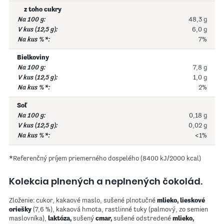
z toho cukry
48,3 g
6,0 g
7%
Bielkoviny
7,8 g
1,0 g
2%
Soľ
0,18 g
0,02 g
<1%
*Referenčný príjem priemerného dospelého (8400 kJ/2000 kcal)
Kolekcia plnených a neplnených čokolád.
Zloženie: cukor, kakaové maslo, sušené plnotučné
mlieko, lieskové
oriešky
(7,6 %), kakaová hmota, rastlinné tuky (palmový, zo semien
maslovníka),
laktóza,
sušený
cmar,
sušené odstredené
mlieko,