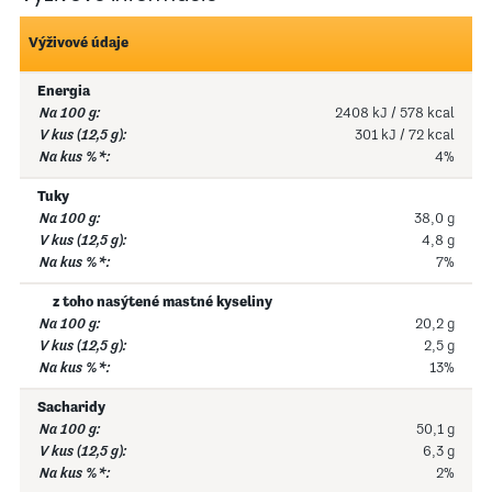
Výživové údaje
Energia
2408 kJ / 578 kcal
301 kJ / 72 kcal
4%
Tuky
38,0 g
4,8 g
7%
z toho nasýtené mastné kyseliny
20,2 g
2,5 g
13%
Sacharidy
50,1 g
6,3 g
2%