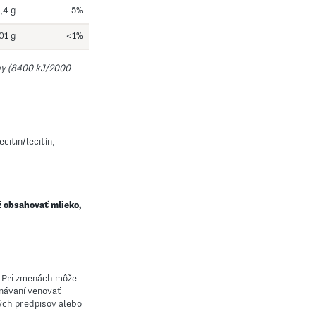
,4 g
5%
01 g
<1%
by (8400 kJ/2000
ecitin/lecitín,
ž obsahovať mlieko,
. Pri zmenách môže
vnávaní venovať
ých predpisov alebo