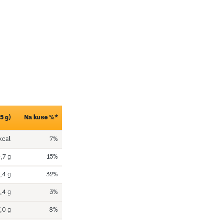
5 g)
Na kuse %*
kcal
7%
,7 g
15%
,4 g
32%
,4 g
3%
,0 g
8%