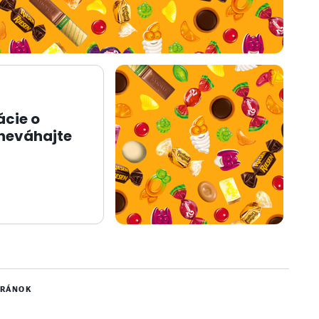
ácie o
 neváhajte
TRÁNOK