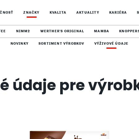
OČNOSŤ
ZNAČKY
KVALITA
AKTUALITY
KARIÉRA
FEE
NIMM2
WERTHER'S ORIGINAL
MAMBA
KNOPPER
NOVINKY
SORTIMENT VÝROBKOV
VÝŽIVOVÉ ÚDAJE
é údaje pre výrob