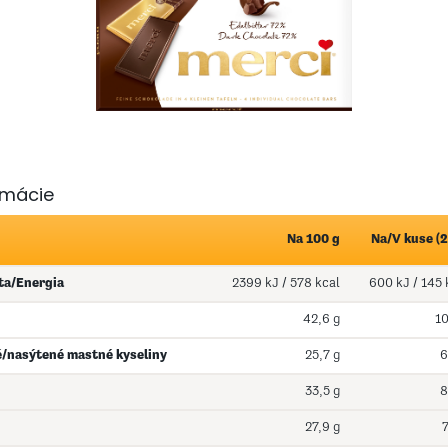
rmácie
Na 100 g
Na/V kuse (2
ta/Energia
2399 kJ / 578 kcal
600 kJ / 145 
42,6 g
10
é/nasýtené mastné kyseliny
25,7 g
6
33,5 g
8
27,9 g
7