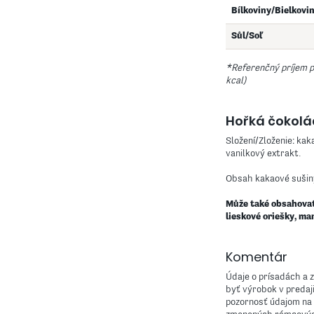
Bílkoviny/Bielkovi
Sůl/Soľ
*Referenčný príjem 
kcal)
Hořká čokol
Složení/Zloženie: ka
vanilkový extrakt.
Obsah kakaové sušiny
Může také obsahovat 
lieskové oriešky, man
Komentár
Údaje o prísadách a 
byť výrobok v predaj
pozornosť údajom na