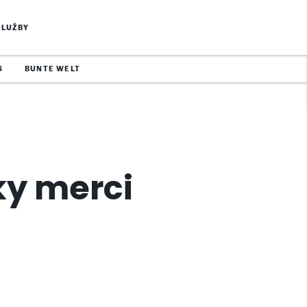
SLUŽBY
S
BUNTE WELT
ky merci