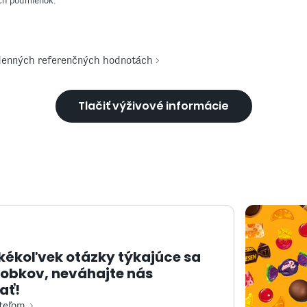
h podmienok.
 denných referenčných hodnotách
Tlačiť výživové informácie
kékoľvek otázky týkajúce sa
robkov, neváhajte nás
ať!
iteľom