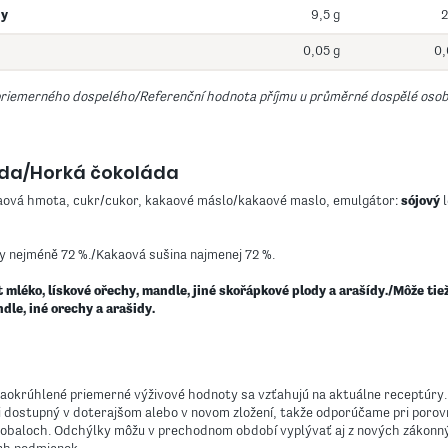
ny
9,5 g
2
0,05 g
0,
priemerného dospelého/Referenční hodnota příjmu u průměrné dospělé oso
áda/Horká čokoláda
kaová hmota, cukr/cukor, kakaové máslo/kakaové maslo, emulgátor:
sójový
l
 nejméně 72 %./Kakaová sušina najmenej 72 %.
mléko, lískové ořechy, mandle, jiné skořápkové plody a arašídy./Môže tie
dle, iné orechy a arašidy.
zaokrúhlené priemerné výživové hodnoty sa vzťahujú na aktuálne receptúry
i dostupný v doterajšom alebo v novom zložení, takže odporúčame pri poro
 obaloch. Odchýlky môžu v prechodnom období vyplývať aj z nových zákonn