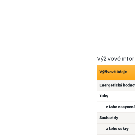
Výživové info
Výživové údaje
Energetická hodno
Tuky
z toho nasycen
Sacharidy
z toho cukry