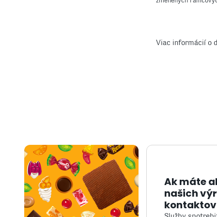
zmenených rámcovýc
Viac informácií o
Ak máte a
našich vý
kontaktov
Služby spotreb