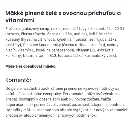
Mäkké plnené želé s ovocnou príchuťou a
vitamínmi
Zloženie: glukózový sirup, cukor, ovocné šťavy z koncentrátu (25 %)
(hrozno, čierna ríbezľa, černica, višňa, malina), jedlá želatína,
kyseliny (kyselina citrónová, kyselina mliečna), želírujúca látka
(pektíny), farbiace koncentráty (čierna mrkva, spirulína), arómy,
niacín, vitamín E, kyselina pantotenová, vitamín B6, extrakt z
kurkumy, biotín, vitamín B12, leštiaca látka (karnaubský vosk).
Môže tiež obsahovať mlieko.
Komentár
Údaje o prísadách a zaokrúhlené priemerné výživové hodnoty sa
vzťahujú na aktuálne receptúry. Pri zmenách môže byť výrobok v
predaji dostupný v doterajšom alebo v novom zložení, takže
odporúčame pri porovnávaní venovať pozornosť údajom na obaloch.
Odchýlky môžu v prechodnom období vyplývať aj z nových zákonných
predpisov alebo zmenených rámcových podmienok.