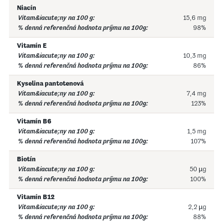
Niacín
15,6 mg
98%
Vitamín E
10,3 mg
86%
Kyselina pantotenová
7,4 mg
123%
Vitamín B6
1,5 mg
107%
Biotín
50 µg
100%
Vitamín B12
2,2 µg
88%