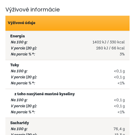
Výživové informácie
Výživové údaje
Energia
1402 kJ / 330 kcal
280 kJ / 66 kcal
3%
Tuky
<0,1 g
<0,1 g
<1%
z toho nasýtené mastné kyseliny
<0,1 g
<0,1 g
<1%
Sacharidy
76,4 g