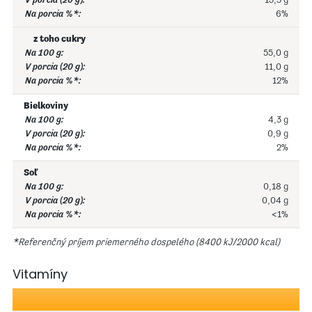
15,3 g
6%
z toho cukry
55,0 g
11,0 g
12%
Bielkoviny
4,3 g
0,9 g
2%
Soľ
0,18 g
0,04 g
<1%
*Referenčný príjem priemerného dospelého (8400 kJ/2000 kcal)
Vitamíny