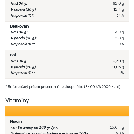
62,0 g
12,4 g
14%
Bielkoviny
4,2 g
0,8 g
2%
Soľ
0,30 g
0,06 g
1%
*Referenčný príjem priemerného dospelého (8400 kJ/2000 kcal)
Vitamíny
Niacín
15,6 mg
98%