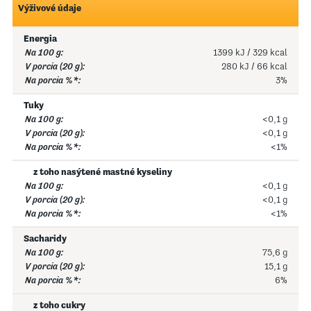
Výživové údaje
Energia
1399 kJ / 329 kcal
280 kJ / 66 kcal
3%
Tuky
<0,1 g
<0,1 g
<1%
z toho nasýtené mastné kyseliny
<0,1 g
<0,1 g
<1%
Sacharidy
75,6 g
15,1 g
6%
z toho cukry