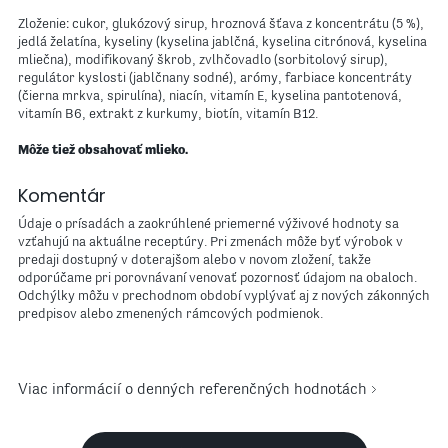
Zloženie: cukor, glukózový sirup, hroznová šťava z koncentrátu (5 %),
jedlá želatína, kyseliny (kyselina jablčná, kyselina citrónová, kyselina
mliečna), modifikovaný škrob, zvlhčovadlo (sorbitolový sirup),
regulátor kyslosti (jablčnany sodné), arómy, farbiace koncentráty
(čierna mrkva, spirulína), niacín, vitamín E, kyselina pantotenová,
vitamín B6, extrakt z kurkumy, biotín, vitamín B12.
Môže tiež obsahovať mlieko.
Komentár
Údaje o prísadách a zaokrúhlené priemerné výživové hodnoty sa
vzťahujú na aktuálne receptúry. Pri zmenách môže byť výrobok v
predaji dostupný v doterajšom alebo v novom zložení, takže
odporúčame pri porovnávaní venovať pozornosť údajom na obaloch.
Odchýlky môžu v prechodnom období vyplývať aj z nových zákonných
predpisov alebo zmenených rámcových podmienok.
Viac informácií o denných referenčných hodnotách