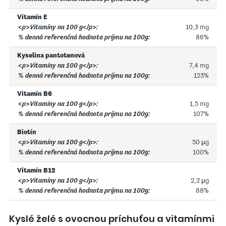
Vitamín E
10,3 mg
86%
Kyselina pantotenová
7,4 mg
123%
Vitamín B6
1,5 mg
107%
Biotín
50 µg
100%
Vitamín B12
2,2 µg
88%
Kyslé želé s ovocnou príchuťou a vitamínmi